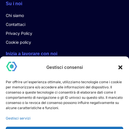
Su i noi
Chi siamo
Contattaci
Privacy Policy
Cookie policy
Inizia a lavorare con noi
Inizia un progetto con noi, clicca qui e compila il form. Verrai
Gestisci consensi
ricontattato direttamente per email o telefono
Per offrire un'esperienza ottimale, utilizziamo tecnologie come i cookie
per memorizzare e/o accedere alle informazioni del dispositivo. Il
consenso a queste tecnologie ci consentirà di elaborare dati come il
Inizia un progetto
comportamento di navigazione o gli ID univoci su questo sito. Il mancato
consenso o la revoca del consenso possono influire negativamente su
alcune caratteristiche e funzioni.
DEVHOOK S.R.L. – Startup Innovativa
Sede legale: Via Andrea Dell’Isola n. 12, 06083 Bastia
Gestisci servizi
Umbra (PG) – Italia
Capitale sociale: €10.000,00