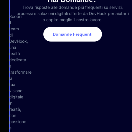
Siamo
Trova risposte alle domande più frequenti su servizi,
processi e soluzioni digitali offerte da DevHook per aiutarti
Scopri
a capire meglio il nostro lavoro.
il
team
Domande Frequenti
di
DevHook,
una
realtà
dedicata
a
trasformare
la
tua
visione
digitale
in
realtà,
con
passione
e