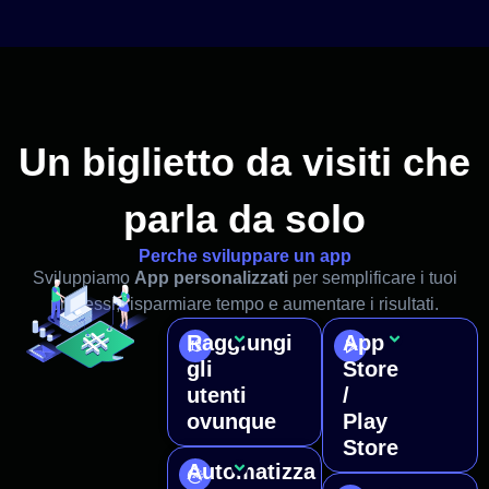
Un biglietto da visiti che
parla da solo
Perche sviluppare un app
Sviluppiamo
App personalizzati
per semplificare i tuoi
processi, risparmiare tempo e aumentare i risultati.
Raggiungi
App
Un’app
Rendiamo
gli
Store
ti
la tua
utenti
/
permette
app
ovunque
Play
di
pubblica
essere
e
Store
presente
scaricabile
Automatizza
Digitalizza