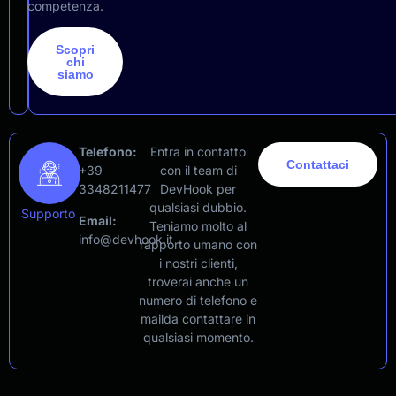
competenza.
Scopri
chi
siamo
Telefono:
Entra in contatto
Contattaci
+39
con il team di
3348211477
DevHook per
qualsiasi dubbio.
Supporto
Email:
Teniamo molto al
info@devhook.it
rapporto umano con
i nostri clienti,
troverai anche un
numero di telefono e
mailda contattare in
qualsiasi momento.