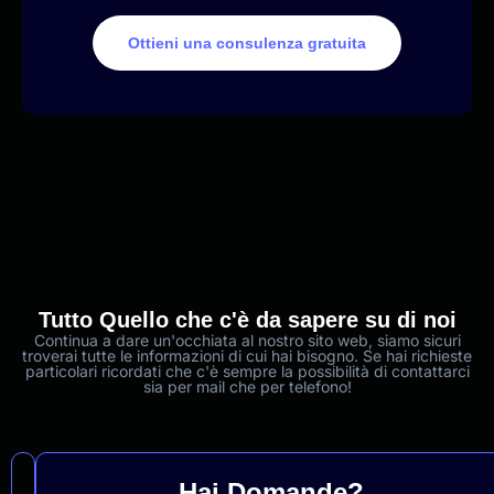
Ottieni una consulenza gratuita
Tutto Quello che c'è da sapere su di noi
Continua a dare un'occhiata al nostro sito web, siamo sicuri
troverai tutte le informazioni di cui hai bisogno. Se hai richieste
particolari ricordati che c'è sempre la possibilità di contattarci
sia per mail che per telefono!
Chi
Hai Domande?