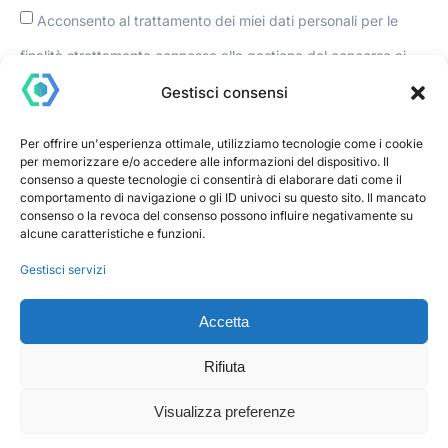
Acconsento al trattamento dei miei dati personali per le
finalità strettamente connesse alla gestione del concorso ai
sensi del Regolamento UE 2016/679 (GDPR). I dati non
Gestisci consensi
saranno utilizzati per finalità commerciali né ceduti a terzi.
Per offrire un'esperienza ottimale, utilizziamo tecnologie come i cookie
per memorizzare e/o accedere alle informazioni del dispositivo. Il
consenso a queste tecnologie ci consentirà di elaborare dati come il
Vota!
comportamento di navigazione o gli ID univoci su questo sito. Il mancato
consenso o la revoca del consenso possono influire negativamente su
alcune caratteristiche e funzioni.
Gestisci servizi
Realizzazione tecnica a cura di Devhook per Confcommercio
Bastia Umbra.
Accetta
Rifiuta
DEVHOOK
SOFTWARE HOUSE
Visualizza preferenze